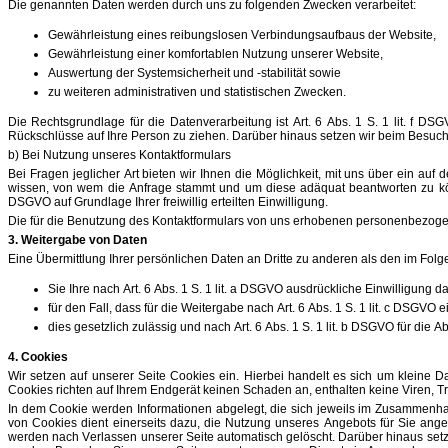
Die genannten Daten werden durch uns zu folgenden Zwecken verarbeitet:
Gewährleistung eines reibungslosen Verbindungsaufbaus der Website,
Gewährleistung einer komfortablen Nutzung unserer Website,
Auswertung der Systemsicherheit und -stabilität sowie
zu weiteren administrativen und statistischen Zwecken.
Die Rechtsgrundlage für die Datenverarbeitung ist Art. 6 Abs. 1 S. 1 lit. f 
Rückschlüsse auf Ihre Person zu ziehen. Darüber hinaus setzen wir beim Besuch 
b) Bei Nutzung unseres Kontaktformulars
Bei Fragen jeglicher Art bieten wir Ihnen die Möglichkeit, mit uns über ein au
wissen, von wem die Anfrage stammt und um diese adäquat beantworten zu könn
DSGVO auf Grundlage Ihrer freiwillig erteilten Einwilligung.
Die für die Benutzung des Kontaktformulars von uns erhobenen personenbezogen
3. Weitergabe von Daten
Eine Übermittlung Ihrer persönlichen Daten an Dritte zu anderen als den im Folge
Sie Ihre nach Art. 6 Abs. 1 S. 1 lit. a DSGVO ausdrückliche Einwilligung da
für den Fall, dass für die Weitergabe nach Art. 6 Abs. 1 S. 1 lit. c DSGVO 
dies gesetzlich zulässig und nach Art. 6 Abs. 1 S. 1 lit. b DSGVO für die A
4. Cookies
Wir setzen auf unserer Seite Cookies ein. Hierbei handelt es sich um kleine D
Cookies richten auf Ihrem Endgerät keinen Schaden an, enthalten keine Viren, T
In dem Cookie werden Informationen abgelegt, die sich jeweils im Zusammenhang
von Cookies dient einerseits dazu, die Nutzung unseres Angebots für Sie ang
werden nach Verlassen unserer Seite automatisch gelöscht. Darüber hinaus setze