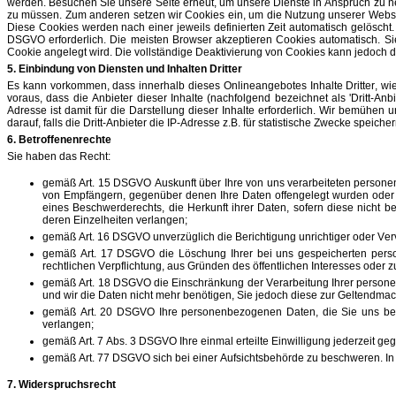
werden. Besuchen Sie unsere Seite erneut, um unsere Dienste in Anspruch zu ne
zu müssen. Zum anderen setzen wir Cookies ein, um die Nutzung unserer Website
Diese Cookies werden nach einer jeweils definierten Zeit automatisch gelöscht. 
DSGVO erforderlich. Die meisten Browser akzeptieren Cookies automatisch. Si
Cookie angelegt wird. Die vollständige Deaktivierung von Cookies kann jedoch d
5. Einbindung von Diensten und Inhalten Dritter
Es kann vorkommen, dass innerhalb dieses Onlineangebotes Inhalte Dritter, 
voraus, dass die Anbieter dieser Inhalte (nachfolgend bezeichnet als 'Dritt-A
Adresse ist damit für die Darstellung dieser Inhalte erforderlich. Wir bemühen
darauf, falls die Dritt-Anbieter die IP-Adresse z.B. für statistische Zwecke speiche
6. Betroffenenrechte
Sie haben das Recht:
gemäß Art. 15 DSGVO Auskunft über Ihre von uns verarbeiteten persone
von Empfängern, gegenüber denen Ihre Daten offengelegt wurden oder 
eines Beschwerderechts, die Herkunft ihrer Daten, sofern diese nicht b
deren Einzelheiten verlangen;
gemäß Art. 16 DSGVO unverzüglich die Berichtigung unrichtiger oder Ve
gemäß Art. 17 DSGVO die Löschung Ihrer bei uns gespeicherten person
rechtlichen Verpflichtung, aus Gründen des öffentlichen Interesses oder
gemäß Art. 18 DSGVO die Einschränkung der Verarbeitung Ihrer personenb
und wir die Daten nicht mehr benötigen, Sie jedoch diese zur Geltend
gemäß Art. 20 DSGVO Ihre personenbezogenen Daten, die Sie uns berei
verlangen;
gemäß Art. 7 Abs. 3 DSGVO Ihre einmal erteilte Einwilligung jederzeit gege
gemäß Art. 77 DSGVO sich bei einer Aufsichtsbehörde zu beschweren. In d
7. Widerspruchsrecht