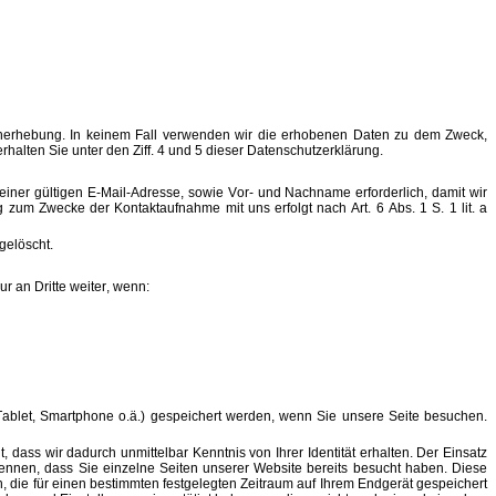
Datenerhebung. In keinem Fall verwenden wir die erhobenen Daten zu dem Zweck,
alten Sie unter den Ziff. 4 und 5 dieser Datenschutzerklärung.
 einer gültigen E-Mail-Adresse, sowie Vor- und Nachname erforderlich, damit wir
um Zwecke der Kontaktaufnahme mit uns erfolgt nach Art. 6 Abs. 1 S. 1 lit. a
gelöscht.
r an Dritte weiter, wenn:
, Tablet, Smartphone o.ä.) gespeichert werden, wenn Sie unsere Seite besuchen.
ass wir dadurch unmittelbar Kenntnis von Ihrer Identität erhalten. Der Einsatz
ennen, dass Sie einzelne Seiten unserer Website bereits besucht haben. Diese
, die für einen bestimmten festgelegten Zeitraum auf Ihrem Endgerät gespeichert