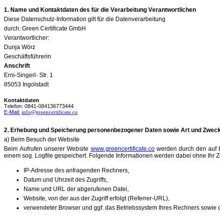
1. Name und Kontaktdaten des für die Verarbeitung Verantwortlichen
Diese Datenschutz-Information gilt für die Datenverarbeitung
durch: Green Certificate GmbH
Verantwortlicher:
Dunja Wörz
Geschäftsführerin
Anschrift
Erni-Singerl- Str. 1
85053 Ingolstadt
Kontaktdaten
Telefon: 0841-084136773444
E-Mail:
info@greencertificate.co
2. Erhebung und Speicherung personenbezogener Daten sowie Art und Zwe
a) Beim Besuch der Website
Beim Aufrufen unserer Website
www.greencertificate.co
werden durch den auf I
einem sog. Logfile gespeichert. Folgende Informationen werden dabei ohne Ihr Zu
IP-Adresse des anfragenden Rechners,
Datum und Uhrzeit des Zugriffs,
Name und URL der abgerufenen Datei,
Website, von der aus der Zugriff erfolgt (Referrer-URL),
verwendeter Browser und ggf. das Betriebssystem Ihres Rechners sowie 