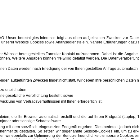
DSGVO. Unser berechtigtes Interesse folgt aus oben aufgelisteten Zwecken zur 
unserer Website Cookies sowie Analysedienste ein. Nähere Erläuterungen dazu erh
f der Website bereitgestelltes Formular Kontakt aufzunehmen. Dabei ist die Angabe
en. Weitere Angaben können freiwillig getätigt werden. Die Datenverarbeitung z
en Daten werden nach Erledigung der von Ihnen gestellten Anfrage automatisch 
nden aufgeführten Zwecken findet nicht statt. Wir geben Ihre persönlichen Daten nu
zu erteilt haben,
eine gesetzliche Verpflichtung besteht, sowie
bwicklung von Vertragsverhältnissen mit Ihnen erforderlich ist.
ateien, die Ihr Browser automatisch erstellt und die auf Ihrem Endgerät (Laptop
rojaner oder sonstige Schadsoftware.
 mit dem spezifisch eingesetzten Endgerät ergeben. Dies bedeutet jedoch nicht, d
enehmer zu gestalten. So setzen wir sogenannte Session-Cookies ein, um zu erk
n wir ebenfalls zur Optimierung der Benutzerfreundlichkeit temporäre Cookies ein