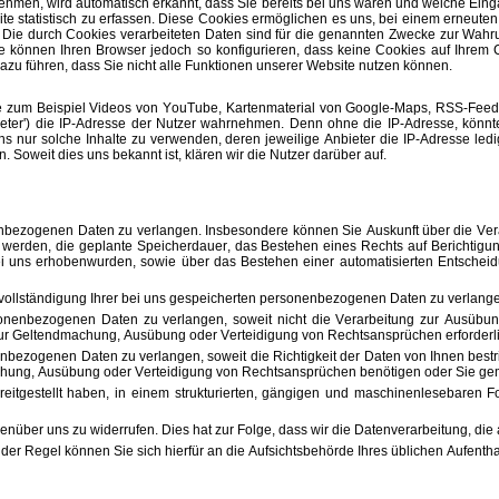
hmen, wird automatisch erkannt, dass Sie bereits bei uns waren und welche Eing
 statistisch zu erfassen. Diese Cookies ermöglichen es uns, bei einem erneuten
Die durch Cookies verarbeiteten Daten sind für die genannten Zwecke zur Wahrung 
e können Ihren Browser jedoch so konfigurieren, dass keine Cookies auf Ihrem C
azu führen, dass Sie nicht alle Funktionen unserer Website nutzen können.
wie zum Beispiel Videos von YouTube, Kartenmaterial von Google-Maps, RSS-Fee
nbieter') die IP-Adresse der Nutzer wahrnehmen. Denn ohne die IP-Adresse, könnt
 uns nur solche Inhalte zu verwenden, deren jeweilige Anbieter die IP-Adresse led
rn. Soweit dies uns bekannt ist, klären wir die Nutzer darüber auf.
nbezogenen Daten zu verlangen. Insbesondere können Sie Auskunft über die Ver
werden, die geplante Speicherdauer, das Bestehen eines Rechts auf Berichtigu
ei uns erhobenwurden, sowie über das Bestehen einer automatisierten Entscheidu
rvollständigung Ihrer bei uns gespeicherten personenbezogenen Daten zu verlang
enbezogenen Daten zu verlangen, soweit nicht die Verarbeitung zur Ausübung 
 zur Geltendmachung, Ausübung oder Verteidigung von Rechtsansprüchen erforderlic
ezogenen Daten zu verlangen, soweit die Richtigkeit der Daten von Ihnen bestri
machung, Ausübung oder Verteidigung von Rechtsansprüchen benötigen oder Sie g
tgestellt haben, in einem strukturierten, gängigen und maschinenlesebaren Fo
nüber uns zu widerrufen. Dies hat zur Folge, dass wir die Datenverarbeitung, die a
er Regel können Sie sich hierfür an die Aufsichtsbehörde Ihres üblichen Aufentha