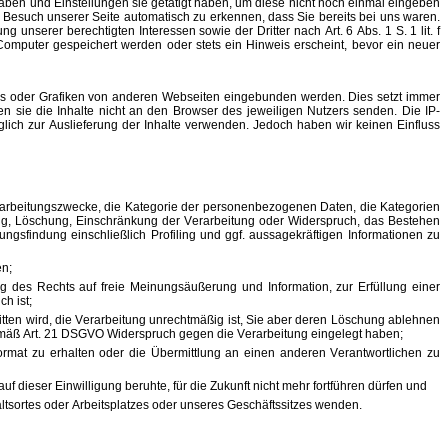
aben und Einstellungen sie getätigt haben, um diese nicht noch einmal eingeben
 Besuch unserer Seite automatisch zu erkennen, dass Sie bereits bei uns waren.
unserer berechtigten Interessen sowie der Dritter nach Art. 6 Abs. 1 S. 1 lit. f
omputer gespeichert werden oder stets ein Hinweis erscheint, bevor ein neuer
ds oder Grafiken von anderen Webseiten eingebunden werden. Dies setzt immer
en sie die Inhalte nicht an den Browser des jeweiligen Nutzers senden. Die IP-
iglich zur Auslieferung der Inhalte verwenden. Jedoch haben wir keinen Einfluss
arbeitungszwecke, die Kategorie der personenbezogenen Daten, die Kategorien
ng, Löschung, Einschränkung der Verarbeitung oder Widerspruch, das Bestehen
ngsfindung einschließlich Profiling und ggf. aussagekräftigen Informationen zu
en;
des Rechts auf freie Meinungsäußerung und Information, zur Erfüllung einer
h ist;
tten wird, die Verarbeitung unrechtmäßig ist, Sie aber deren Löschung ablehnen
emäß Art. 21 DSGVO Widerspruch gegen die Verarbeitung eingelegt haben;
rmat zu erhalten oder die Übermittlung an einen anderen Verantwortlichen zu
uf dieser Einwilligung beruhte, für die Zukunft nicht mehr fortführen dürfen und
ltsortes oder Arbeitsplatzes oder unseres Geschäftssitzes wenden.